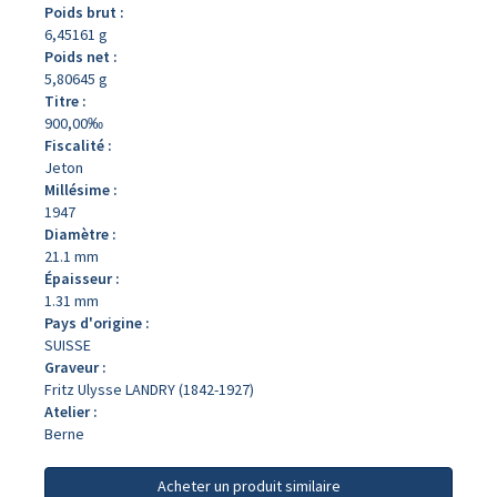
Poids brut :
6,45161 g
Poids net :
5,80645 g
Titre :
900,00‰
Fiscalité :
Jeton
Millésime :
1947
Diamètre :
21.1 mm
Épaisseur :
1.31 mm
Pays d'origine :
SUISSE
Graveur :
Fritz Ulysse LANDRY (1842-1927)
Atelier :
Berne
Acheter un produit similaire