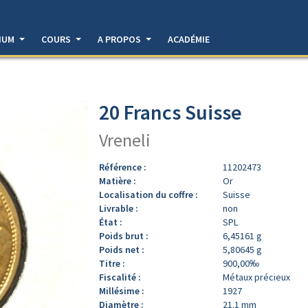
DIUM
COURS
A PROPOS
ACADÉMIE
20 Francs Suisse
Vreneli
Référence :
11202473
Matière :
Or
Localisation du coffre :
Suisse
Livrable :
non
État :
SPL
Poids brut :
6,45161 g
Poids net :
5,80645 g
Titre :
900,00‰
Fiscalité :
Métaux précieux
Millésime :
1927
Diamètre :
21.1 mm