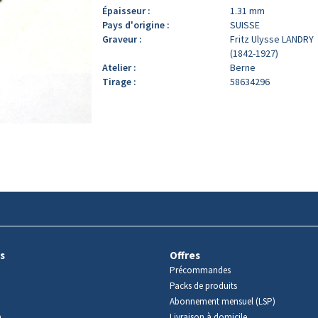
Épaisseur :
1.31 mm
Pays d'origine :
SUISSE
Graveur :
Fritz Ulysse LANDRY
(1842-1927)
Atelier :
Berne
Tirage :
58634296
s
Offres
Précommandes
Packs de produits
Abonnement mensuel (LSP)
m
Livraison à domicile