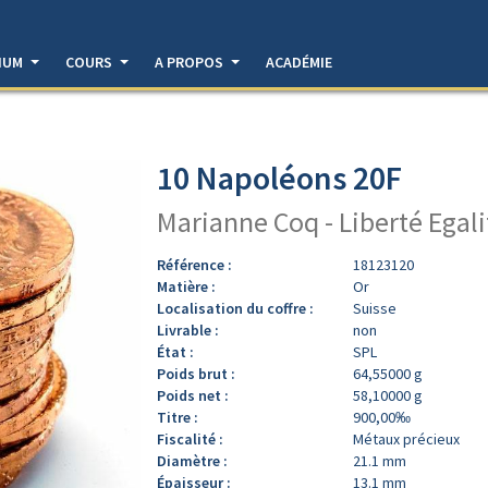
DIUM
COURS
A PROPOS
ACADÉMIE
10 Napoléons 20F
Marianne Coq - Liberté Egali
Référence :
18123120
Matière :
Or
Localisation du coffre :
Suisse
Livrable :
non
État :
SPL
Poids brut :
64,55000 g
Poids net :
58,10000 g
Titre :
900,00‰
Fiscalité :
Métaux précieux
Diamètre :
21.1 mm
Épaisseur :
13.1 mm