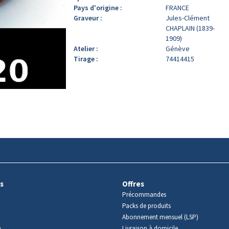
Pays d'origine :
FRANCE
Graveur :
Jules-Clément
CHAPLAIN (1839-
1909)
Atelier :
Génève
Tirage :
74414415
s
Offres
Précommandes
Packs de produits
Abonnement mensuel (LSP)
m
Livraison à domicile