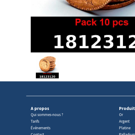
Avers
du
produit
A propos
Produit
Qui sommes-nous ?
Or
Tarifs
Argent
Événements
Platine
Contact
Palladiu