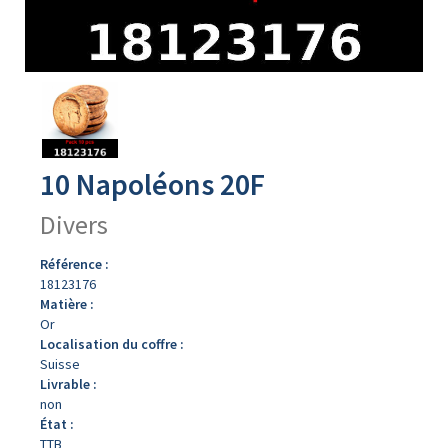
Avers
du
produit
10 Napoléons 20F
Divers
Référence :
18123176
Matière :
Or
Localisation du coffre :
Suisse
Livrable :
non
État :
TTB