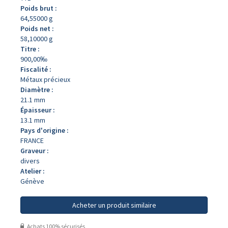
Poids brut :
64,55000 g
Poids net :
58,10000 g
Titre :
900,00‰
Fiscalité :
Métaux précieux
Diamètre :
21.1 mm
Épaisseur :
13.1 mm
Pays d'origine :
FRANCE
Graveur :
divers
Atelier :
Génève
Acheter un produit similaire
Achats 100% sécurisés