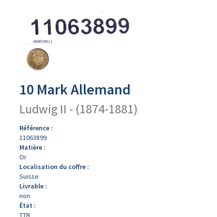
Avers
du
produit
10 Mark Allemand
Ludwig II - (1874-1881)
Référence :
11063899
Matière :
Or
Localisation du coffre :
Suisse
Livrable :
non
État :
TTB