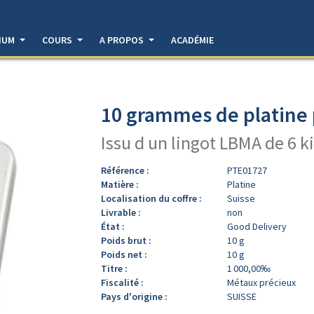
DIUM
COURS
A PROPOS
ACADÉMIE
10 grammes de platine 
Issu d un lingot LBMA de 6 k
Référence :
PTE01727
Matière :
Platine
Localisation du coffre :
Suisse
Livrable :
non
État :
Good Delivery
Poids brut :
10 g
Poids net :
10 g
Titre :
1 000,00‰
Fiscalité :
Métaux précieux
Pays d'origine :
SUISSE