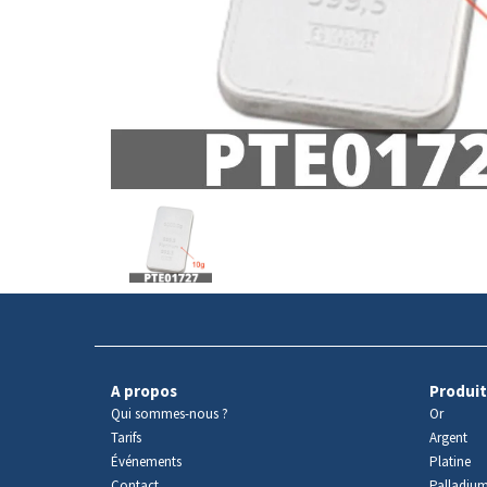
Avers
du
produit
A propos
Produit
Qui sommes-nous ?
Or
Tarifs
Argent
Événements
Platine
Contact
Palladiu