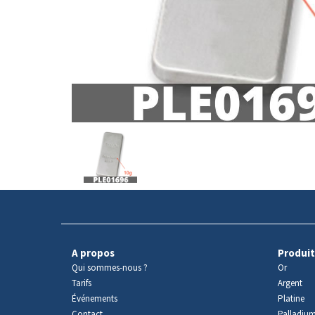
Avers
du
produit
A propos
Produit
Qui sommes-nous ?
Or
Tarifs
Argent
Événements
Platine
Contact
Palladiu