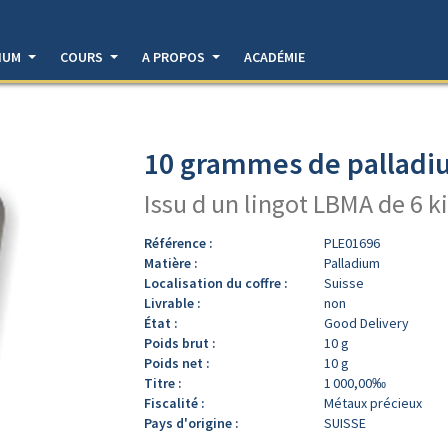
DIUM
COURS
A PROPOS
ACADÉMIE
10 grammes de palladiu
Issu d un lingot LBMA de 6 k
Référence :
PLE01696
Matière :
Palladium
Localisation du coffre :
Suisse
Livrable :
non
État :
Good Delivery
Poids brut :
10 g
Poids net :
10 g
Titre :
1 000,00‰
Fiscalité :
Métaux précieux
Pays d'origine :
SUISSE