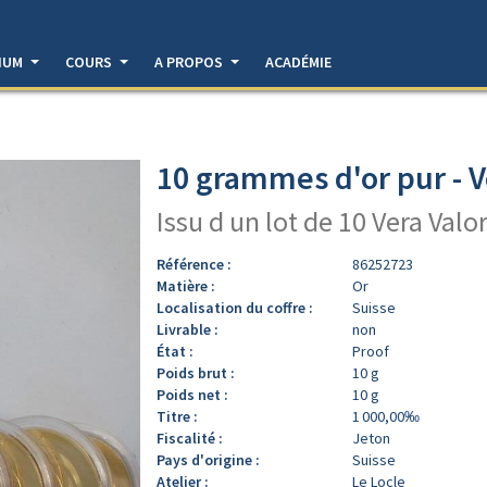
DIUM
COURS
A PROPOS
ACADÉMIE
10 grammes d'or pur - V
Issu d un lot de 10 Vera Valo
Référence :
86252723
Matière :
Or
Localisation du coffre :
Suisse
Livrable :
non
État :
Proof
Poids brut :
10 g
Poids net :
10 g
Titre :
1 000,00‰
Fiscalité :
Jeton
Pays d'origine :
Suisse
Atelier :
Le Locle