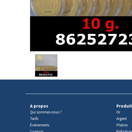
Avers
du
produit
A propos
Produit
Qui sommes-nous ?
Or
Tarifs
Argent
Événements
Platine
Contact
Palladiu