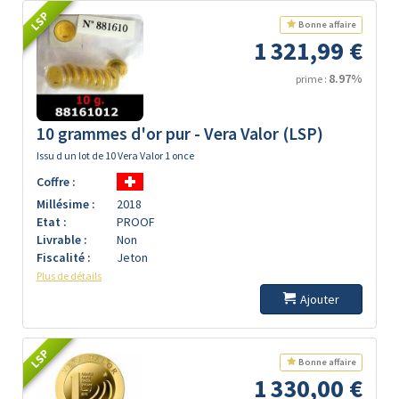
LSP
Bonne affaire
1 321,99 €
8.97%
prime :
10 grammes d'or pur - Vera Valor (LSP)
Issu d un lot de 10 Vera Valor 1 once
Coffre :
Millésime :
2018
Etat :
PROOF
Livrable :
Non
Fiscalité :
Jeton
Plus de détails
Ajouter
LSP
Bonne affaire
1 330,00 €