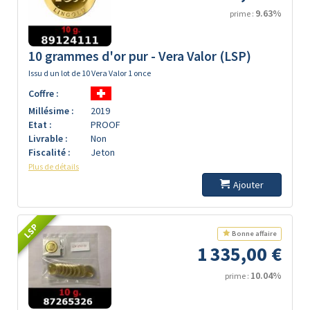
9.63%
prime :
10 grammes d'or pur - Vera Valor (LSP)
Issu d un lot de 10 Vera Valor 1 once
Coffre :
Millésime :
2019
Etat :
PROOF
Livrable :
Non
Fiscalité :
Jeton
Plus de détails
Ajouter
LSP
Bonne affaire
1 335,00 €
10.04%
prime :