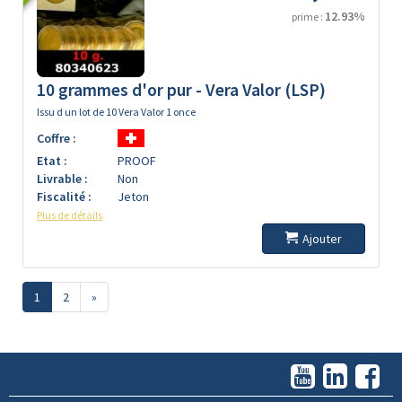
12.93%
prime :
10 grammes d'or pur - Vera Valor (LSP)
Issu d un lot de 10 Vera Valor 1 once
Coffre :
Etat :
PROOF
Livrable :
Non
Fiscalité :
Jeton
Plus de détails
Ajouter
1
2
»