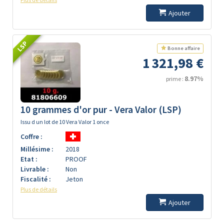
Ajouter
LSP
Bonne affaire
1 321,98 €
8.97%
prime :
10 grammes d'or pur - Vera Valor (LSP)
Issu d un lot de 10 Vera Valor 1 once
Coffre :
Millésime :
2018
Etat :
PROOF
Livrable :
Non
Fiscalité :
Jeton
Plus de détails
Ajouter