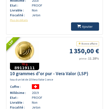
Millésime :
2018
Etat :
PROOF
Livrable :
Non
Fiscalité :
Jeton
Plus de détails
Ajouter
LSP
Bonne affaire
1 350,00 €
11.28%
prime :
10 grammes d'or pur - Vera Valor (LSP)
Issu d un lot de 10 Vera Valor 1 once
Coffre :
Millésime :
2019
Etat :
PROOF
Livrable :
Non
Fiscalité :
Jeton