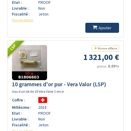
Etat :
PROOF
Livrable :
Non
Fiscalité :
Jeton
Plus de détails
Ajouter
LSP
Bonne affaire
1 321,00 €
8.89%
prime :
10 grammes d'or pur - Vera Valor (LSP)
Issu d un lot de 10 Vera Valor 1 once
Coffre :
Millésime :
2018
Etat :
PROOF
Livrable :
Non
Fiscalité :
Jeton
Plus de détails