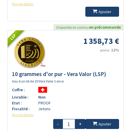
Plus de détails
Ajouter
en précommande
Disponible en continu
LSP
1 358,73 €
12%
prime :
10 grammes d'or pur - Vera Valor (LSP)
Issu d un lot de 10 Vera Valor 1 once
Coffre :
Livrable :
Non
Etat :
PROOF
Fiscalité :
Jetons
Plus de détails
-
+
Ajouter