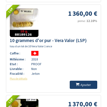
LSP
1 360,00 €
12.10%
prime :
10 grammes d'or pur - Vera Valor (LSP)
Issu d un lot de 10 Vera Valor 1 once
Coffre :
Millésime :
2018
Etat :
PROOF
Livrable :
Non
Fiscalité :
Jeton
Plus de détails
Ajouter
LSP
1 370,00 €