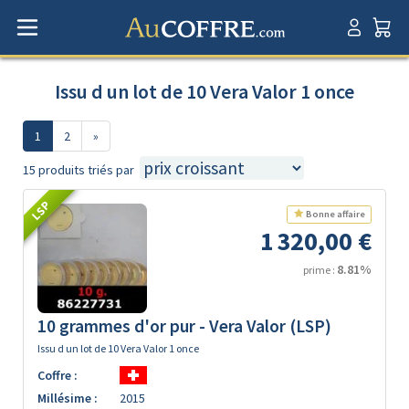
Issu d un lot de 10 Vera Valor 1 once
1
2
»
15 produits triés par
LSP
Bonne affaire
1 320,00 €
8.81%
prime :
10 grammes d'or pur - Vera Valor (LSP)
Issu d un lot de 10 Vera Valor 1 once
Coffre :
Millésime :
2015