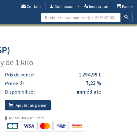
Contact
Connexion
/
Inscription
Panier
SP)
y de 1 kilo
Prix de vente :
1 294,99 €
Prime
:
7,23 %
Disponibilité :
immédiate
Ajouter au panier
Achats 100% sécurisés