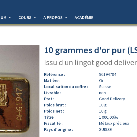
DIUM
COURS
A PROPOS
ACADÉMIE
10 grammes d'or pur (L
Issu d un lingot good deliver
Référence :
96194784
Matière :
Or
Localisation du coffre :
Suisse
Livrable :
non
État :
Good Delivery
Poids brut :
10 g
Poids net :
10 g
Titre :
1 000,00‰
Fiscalité :
Métaux précieux
Pays d'origine :
SUISSE