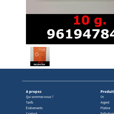
Avers
du
produit
A propos
Produit
Qui sommes-nous ?
Or
Tarifs
Argent
Événements
Platine
Contact
Palladiu