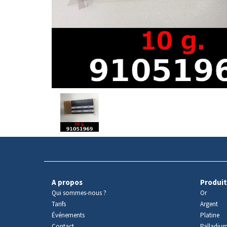
Avers
du
produit
A propos
Produit
Qui sommes-nous ?
Or
Tarifs
Argent
Événements
Platine
Contact
Palladiu