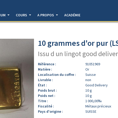
DIUM
COURS
A PROPOS
ACADÉMIE
10 grammes d'or pur (L
Issu d un lingot good deliver
Référence :
91051969
Matière :
Or
Localisation du coffre :
Suisse
Livrable :
non
État :
Good Delivery
Poids brut :
10 g
Poids net :
10 g
Titre :
1 000,00‰
Fiscalité :
Métaux précieux
Pays d'origine :
SUISSE