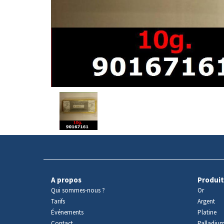
Avers
du
produit
A propos
Produit
Qui sommes-nous ?
Or
Tarifs
Argent
Événements
Platine
Contact
Palladiu