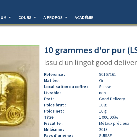
DIUM
COURS
A PROPOS
ACADÉMIE
10 grammes d'or pur (L
Issu d un lingot good deliver
Référence :
90167161
Matière :
Or
Localisation du coffre :
Suisse
Livrable :
non
État :
Good Delivery
Poids brut :
10 g
Poids net :
10 g
Titre :
1 000,00‰
Fiscalité :
Métaux précieux
Millésime :
2013
Pays d'origine :
SUISSE