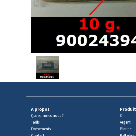
Avers
du
produit
A propos
Produit
Qui sommes-nous ?
Or
Tarifs
Argent
Événements
Platine
Contact
Palladiu