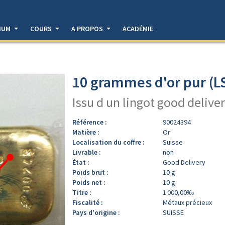
DIUM
COURS
A PROPOS
ACADÉMIE
10 grammes d'or pur (L
Issu d un lingot good deliver
Référence :
90024394
Matière :
Or
Localisation du coffre :
Suisse
Livrable :
non
État :
Good Delivery
Poids brut :
10 g
Poids net :
10 g
Titre :
1 000,00‰
Fiscalité :
Métaux précieux
Pays d'origine :
SUISSE