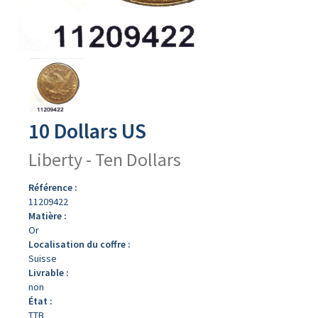
Avers
du
produit
10 Dollars US
Liberty - Ten Dollars
Référence :
11209422
Matière :
Or
Localisation du coffre :
Suisse
Livrable :
non
État :
TTB