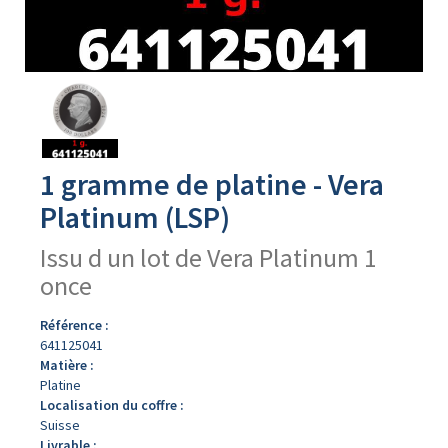
Avers
du
produit
1 gramme de platine - Vera
Platinum (LSP)
Issu d un lot de Vera Platinum 1
once
Référence :
641125041
Matière :
Platine
Localisation du coffre :
Suisse
Livrable :