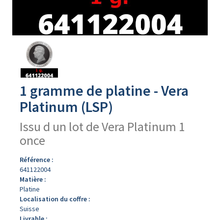
Avers
du
produit
1 gramme de platine - Vera
Platinum (LSP)
Issu d un lot de Vera Platinum 1
once
Référence :
641122004
Matière :
Platine
Localisation du coffre :
Suisse
Livrable :