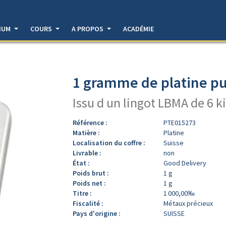
DIUM
COURS
A PROPOS
ACADÉMIE
1 gramme de platine pu
Issu d un lingot LBMA de 6 k
Référence :
PTE015273
Matière :
Platine
Localisation du coffre :
Suisse
Livrable :
non
État :
Good Delivery
Poids brut :
1 g
Poids net :
1 g
Titre :
1 000,00‰
Fiscalité :
Métaux précieux
Pays d'origine :
SUISSE