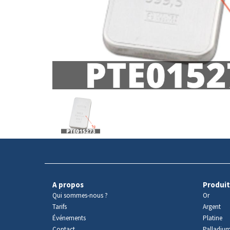
Avers
du
produit
A propos
Produit
Qui sommes-nous ?
Or
Tarifs
Argent
Événements
Platine
Contact
Palladiu