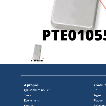
Avers
du
produit
A propos
Produit
Qui sommes-nous ?
Or
Tarifs
Argent
Événements
Platine
Contact
Palladiu