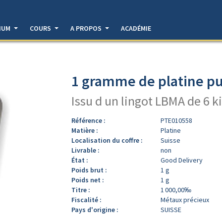
DIUM
COURS
A PROPOS
ACADÉMIE
1 gramme de platine pu
Issu d un lingot LBMA de 6 k
Référence :
PTE010558
Matière :
Platine
Localisation du coffre :
Suisse
Livrable :
non
État :
Good Delivery
Poids brut :
1 g
Poids net :
1 g
Titre :
1 000,00‰
Fiscalité :
Métaux précieux
Pays d'origine :
SUISSE