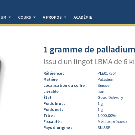
DIUM
COURS
A PROPOS
ACADÉMIE
1 gramme de palladium 
Issu d un lingot LBMA de 6 k
Référence :
PLE017564
Matière :
Palladium
Localisation du coffre :
Suisse
Livrable :
non
État :
Good Delivery
Poids brut :
1 g
Poids net :
1 g
Titre :
1 000,00‰
Fiscalité :
Métaux précieux
Pays d'origine :
SUISSE