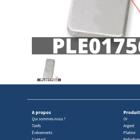
Avers
du
produit
A propos
Produit
Qui sommes-nous ?
Or
Tarifs
Argent
Événements
Platine
Contact
Palladiu