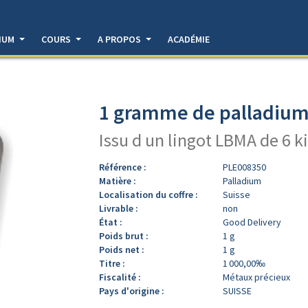
DIUM
COURS
A PROPOS
ACADÉMIE
1 gramme de palladium 
Issu d un lingot LBMA de 6 k
Référence :
PLE008350
Matière :
Palladium
Localisation du coffre :
Suisse
Livrable :
non
État :
Good Delivery
Poids brut :
1 g
Poids net :
1 g
Titre :
1 000,00‰
Fiscalité :
Métaux précieux
Pays d'origine :
SUISSE