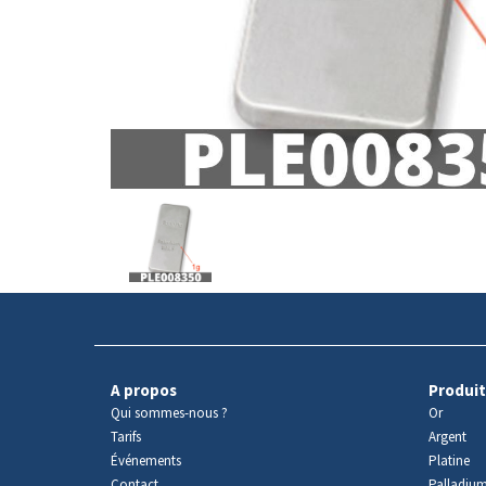
Avers
du
produit
A propos
Produit
Qui sommes-nous ?
Or
Tarifs
Argent
Événements
Platine
Contact
Palladiu