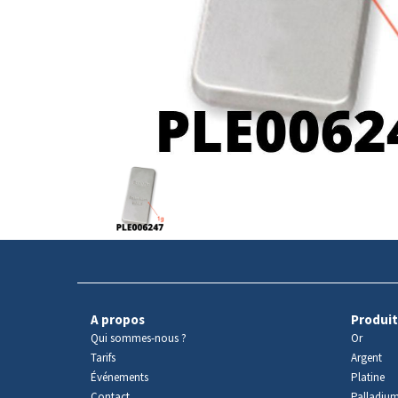
Avers
du
produit
A propos
Produit
Qui sommes-nous ?
Or
Tarifs
Argent
Événements
Platine
Contact
Palladiu