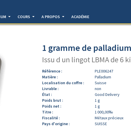
DIUM
COURS
A PROPOS
ACADÉMIE
1 gramme de palladium 
Issu d un lingot LBMA de 6 k
Référence :
PLE006247
Matière :
Palladium
Localisation du coffre :
Suisse
Livrable :
non
État :
Good Delivery
Poids brut :
1 g
Poids net :
1 g
Titre :
1 000,00‰
Fiscalité :
Métaux précieux
Pays d'origine :
SUISSE