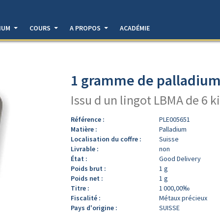
DIUM
COURS
A PROPOS
ACADÉMIE
1 gramme de palladium 
Issu d un lingot LBMA de 6 k
Référence :
PLE005651
Matière :
Palladium
Localisation du coffre :
Suisse
Livrable :
non
État :
Good Delivery
Poids brut :
1 g
Poids net :
1 g
Titre :
1 000,00‰
Fiscalité :
Métaux précieux
Pays d'origine :
SUISSE