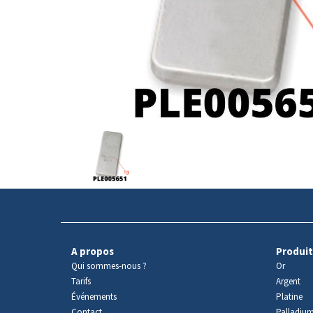
Avers
du
produit
A propos
Produit
Qui sommes-nous ?
Or
Tarifs
Argent
Événements
Platine
Contact
Palladiu