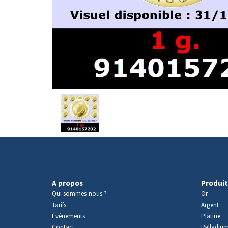
Avers
du
produit
A propos
Produit
Qui sommes-nous ?
Or
Tarifs
Argent
Événements
Platine
Contact
Palladiu