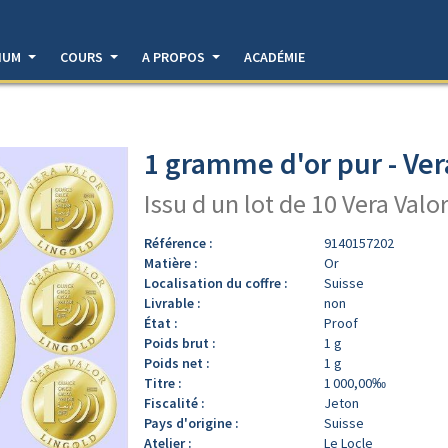
DIUM
COURS
A PROPOS
ACADÉMIE
1 gramme d'or pur - Ver
Issu d un lot de 10 Vera Valo
Référence :
9140157202
Matière :
Or
Localisation du coffre :
Suisse
Livrable :
non
État :
Proof
Poids brut :
1 g
Poids net :
1 g
Titre :
1 000,00‰
Fiscalité :
Jeton
Pays d'origine :
Suisse
Atelier :
Le Locle