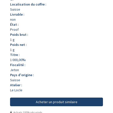
Localisation du coffre :
Suisse
Livrable :
non
État :
Proof
Poids brut :
1 g
Poids net :
1 g
Titre :
1 000,00‰
Fiscalité :
Jeton
Pays d'origine :
Suisse
Atelier :
Le Locle
Acheter un produit similaire
Achats 100% sécurisés