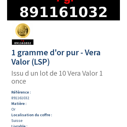
Avers
du
produit
1 gramme d'or pur - Vera
Valor (LSP)
Issu d un lot de 10 Vera Valor 1
once
Référence :
891161032
Matière :
Or
Localisation du coffre :
Suisse
Livrable :