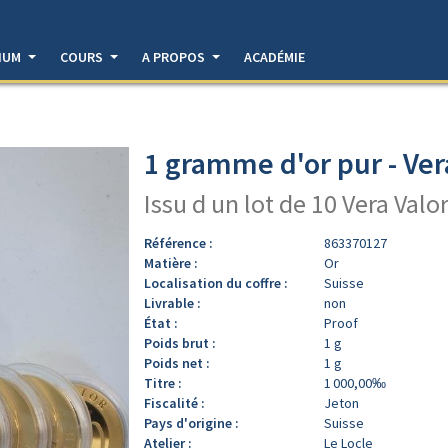
DIUM
COURS
A PROPOS
ACADÉMIE
1 gramme d'or pur - Ver
Issu d un lot de 10 Vera Valo
Référence :
863370127
Matière :
Or
Localisation du coffre :
Suisse
Livrable :
non
État :
Proof
Poids brut :
1 g
Poids net :
1 g
Titre :
1 000,00‰
Fiscalité :
Jeton
Pays d'origine :
Suisse
Atelier :
Le Locle