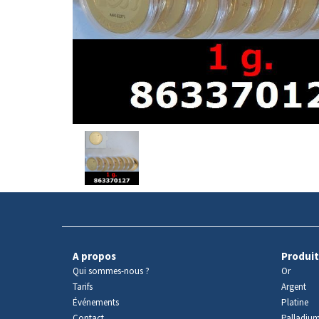
Avers
du
produit
A propos
Produit
Qui sommes-nous ?
Or
Tarifs
Argent
Événements
Platine
Contact
Palladiu