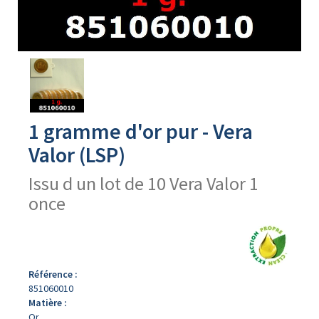
Avers
du
produit
1 gramme d'or pur - Vera
Valor (LSP)
Issu d un lot de 10 Vera Valor 1
once
Référence :
851060010
Matière :
Or