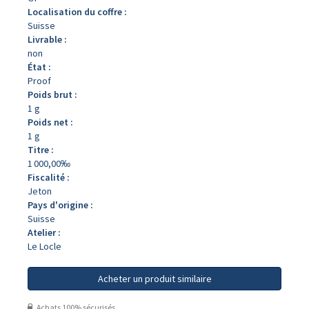
Localisation du coffre :
Suisse
Livrable :
non
État :
Proof
Poids brut :
1 g
Poids net :
1 g
Titre :
1 000,00‰
Fiscalité :
Jeton
Pays d'origine :
Suisse
Atelier :
Le Locle
Acheter un produit similaire
Achats 100% sécurisés