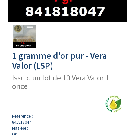
Avers
du
produit
1 gramme d'or pur - Vera
Valor (LSP)
Issu d un lot de 10 Vera Valor 1
once
Référence :
841818047
Matière :
Or