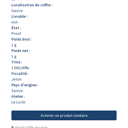
Localisation du coffre :
Suisse
Livrable :
non
État :
Proof
Poids brut :
1 g
Poids net :
1 g
Titre :
1 000,00‰
Fiscalité :
Jeton
Pays d'origine :
Suisse
Atelier :
Le Locle
Acheter un produit similaire
Achats 100% sécurisés