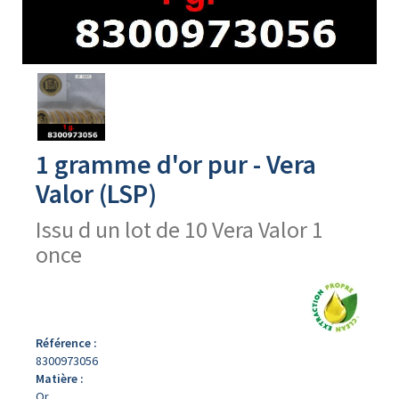
Avers
du
produit
1 gramme d'or pur - Vera
Valor (LSP)
Issu d un lot de 10 Vera Valor 1
once
Référence :
8300973056
Matière :
Or