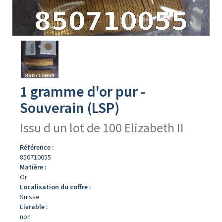
Avers
du
produit
1 gramme d'or pur -
Souverain (LSP)
Issu d un lot de 100 Elizabeth II
Référence :
850710055
Matière :
Or
Localisation du coffre :
Suisse
Livrable :
non