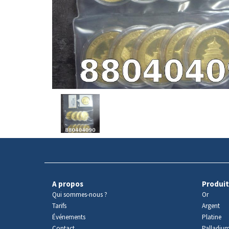
Avers
du
produit
A propos
Produit
Qui sommes-nous ?
Or
Tarifs
Argent
Événements
Platine
Contact
Palladiu