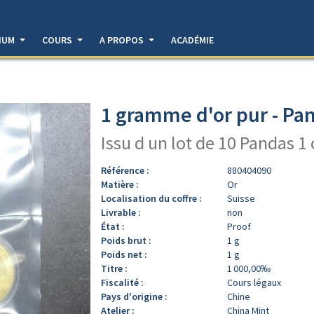
DIUM
COURS
A PROPOS
ACADÉMIE
1 gramme d'or pur - Pa
Issu d un lot de 10 Pandas 1
Référence :
880404090
Matière :
Or
Localisation du coffre :
Suisse
Livrable :
non
État :
Proof
Poids brut :
1 g
Poids net :
1 g
Titre :
1 000,00‰
Fiscalité :
Cours légaux
Pays d'origine :
Chine
Atelier :
China Mint