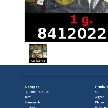
Avers
du
produit
A propos
Produit
Qui sommes-nous ?
Or
Tarifs
Argent
Événements
Platine
Contact
Palladiu