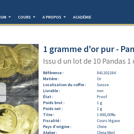
DIUM
COURS
A PROPOS
ACADÉMIE
1 gramme d'or pur - Pa
Issu d un lot de 10 Pandas 1
Référence :
841202284
Matière :
Or
Localisation du coffre :
Suisse
Livrable :
non
État :
Proof
Poids brut :
1 g
Poids net :
1 g
Titre :
1 000,00‰
Fiscalité :
Cours légaux
Pays d'origine :
Chine
Atelier :
China Mint