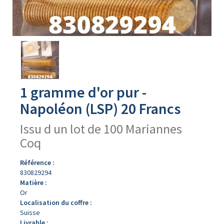
Avers
du
produit
1 gramme d'or pur -
Napoléon (LSP) 20 Francs
Issu d un lot de 100 Mariannes
Coq
Référence :
830829294
Matière :
Or
Localisation du coffre :
Suisse
Livrable :