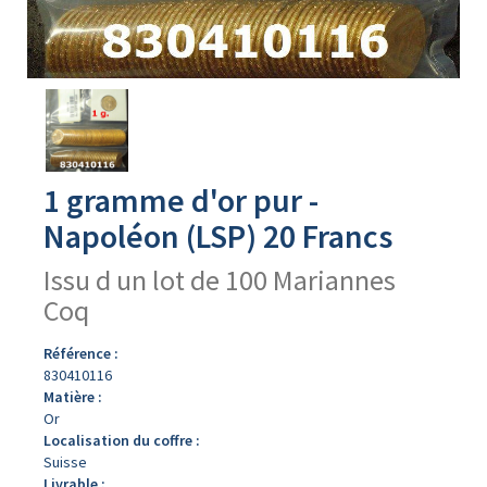
Avers
du
produit
1 gramme d'or pur -
Napoléon (LSP) 20 Francs
Issu d un lot de 100 Mariannes
Coq
Référence :
830410116
Matière :
Or
Localisation du coffre :
Suisse
Livrable :