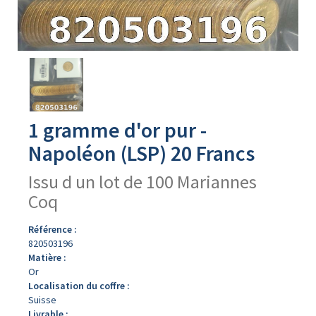
Avers
du
produit
1 gramme d'or pur -
Napoléon (LSP) 20 Francs
Issu d un lot de 100 Mariannes
Coq
Référence :
820503196
Matière :
Or
Localisation du coffre :
Suisse
Livrable :