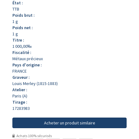
État :
TTB
Poids brut :
1 g
Poids net :
1 g
Titre :
1 000,00‰
Fiscalité :
Métaux précieux
Pays d'origine :
FRANCE
Graveur :
Louis Merley (1815-1883)
Atelier :
Paris (A)
Tirage :
17283983
Acheter un produit similaire
Achats 100% sécurisés