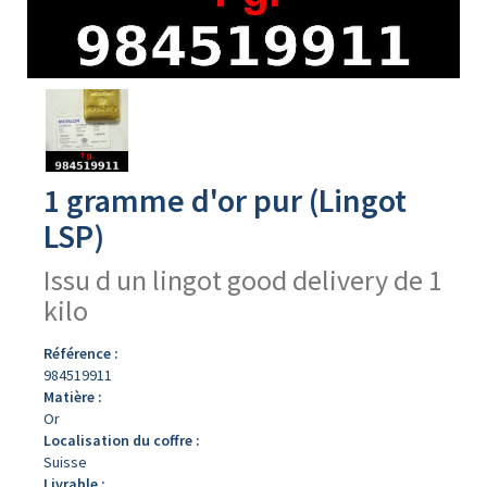
Avers
du
produit
1 gramme d'or pur (Lingot
LSP)
Issu d un lingot good delivery de 1
kilo
Référence :
984519911
Matière :
Or
Localisation du coffre :
Suisse
Livrable :