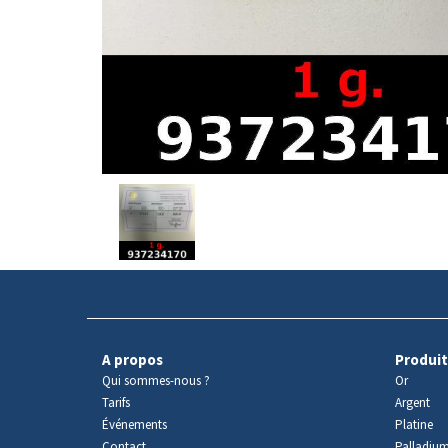
Avers
du
produit
A propos
Produit
Qui sommes-nous ?
Or
Tarifs
Argent
Événements
Platine
Contact
Palladiu