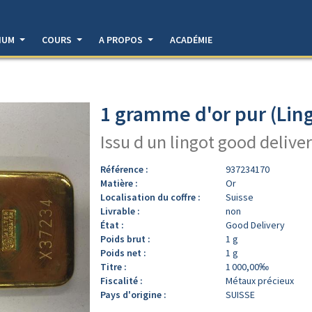
DIUM
COURS
A PROPOS
ACADÉMIE
1 gramme d'or pur (Ling
Issu d un lingot good deliver
Référence :
937234170
Matière :
Or
Localisation du coffre :
Suisse
Livrable :
non
État :
Good Delivery
Poids brut :
1 g
Poids net :
1 g
Titre :
1 000,00‰
Fiscalité :
Métaux précieux
Pays d'origine :
SUISSE