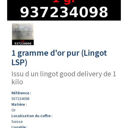
Avers
du
produit
1 gramme d'or pur (Lingot
LSP)
Issu d un lingot good delivery de 1
kilo
Référence :
937234098
Matière :
Or
Localisation du coffre :
Suisse
Livrable :