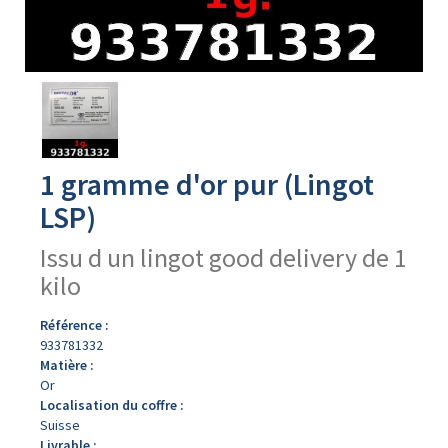
Avers
du
produit
1 gramme d'or pur (Lingot
LSP)
Issu d un lingot good delivery de 1
kilo
Référence :
933781332
Matière :
Or
Localisation du coffre :
Suisse
Livrable :