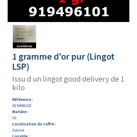
Avers
du
produit
1 gramme d'or pur (Lingot
LSP)
Issu d un lingot good delivery de 1
kilo
Référence :
919496101
Matière :
Or
Localisation du coffre :
Suisse
Livrable :