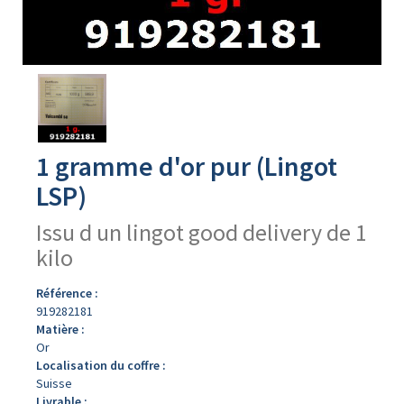
Avers
du
produit
1 gramme d'or pur (Lingot
LSP)
Issu d un lingot good delivery de 1
kilo
Référence :
919282181
Matière :
Or
Localisation du coffre :
Suisse
Livrable :