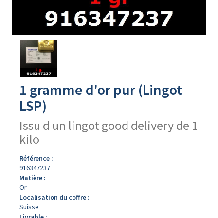
Avers
du
produit
1 gramme d'or pur (Lingot
LSP)
Issu d un lingot good delivery de 1
kilo
Référence :
916347237
Matière :
Or
Localisation du coffre :
Suisse
Livrable :