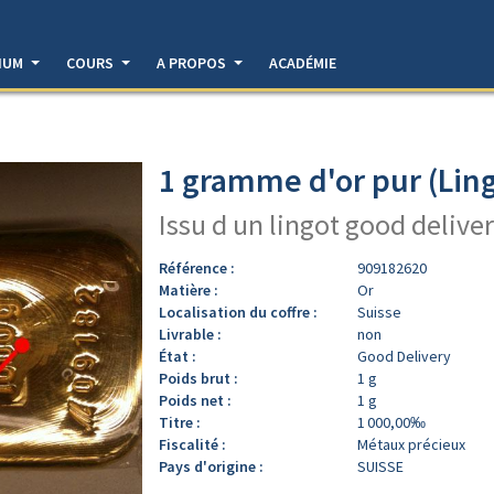
DIUM
COURS
A PROPOS
ACADÉMIE
1 gramme d'or pur (Ling
Issu d un lingot good deliver
Référence :
909182620
Matière :
Or
Localisation du coffre :
Suisse
Livrable :
non
État :
Good Delivery
Poids brut :
1 g
Poids net :
1 g
Titre :
1 000,00‰
Fiscalité :
Métaux précieux
Pays d'origine :
SUISSE