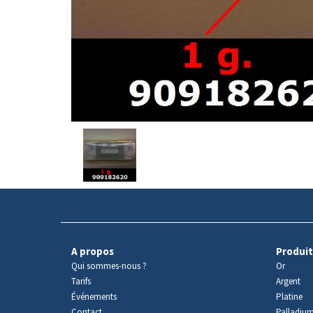
Avers
du
produit
A propos
Produit
Qui sommes-nous ?
Or
Tarifs
Argent
Événements
Platine
Contact
Palladiu