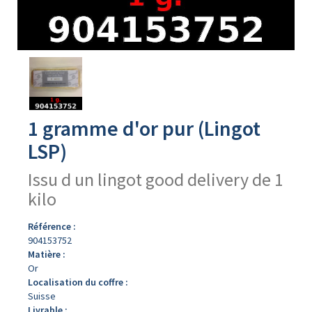
Avers
du
produit
1 gramme d'or pur (Lingot
LSP)
Issu d un lingot good delivery de 1
kilo
Référence :
904153752
Matière :
Or
Localisation du coffre :
Suisse
Livrable :