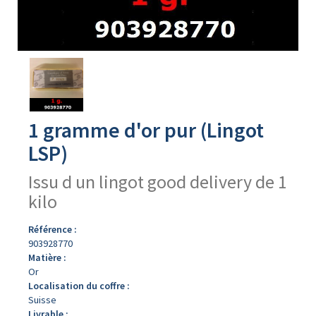
Avers
du
produit
1 gramme d'or pur (Lingot
LSP)
Issu d un lingot good delivery de 1
kilo
Référence :
903928770
Matière :
Or
Localisation du coffre :
Suisse
Livrable :