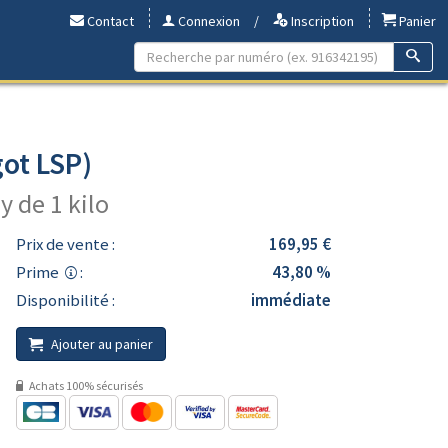
Contact
Connexion
/
Inscription
Panier
ot LSP)
y de 1 kilo
Prix de vente :
169,95 €
Prime
:
43,80 %
Disponibilité :
immédiate
Ajouter au panier
Achats 100% sécurisés