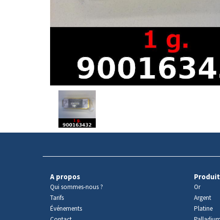
Avers
du
produit
A propos
Produit
Qui sommes-nous ?
Or
Tarifs
Argent
Événements
Platine
Contact
Palladiu