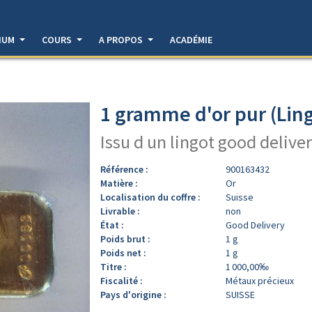
DIUM
COURS
A PROPOS
ACADÉMIE
1 gramme d'or pur (Ling
Issu d un lingot good deliver
Référence :
900163432
Matière :
Or
Localisation du coffre :
Suisse
Livrable :
non
État :
Good Delivery
Poids brut :
1 g
Poids net :
1 g
Titre :
1 000,00‰
Fiscalité :
Métaux précieux
Pays d'origine :
SUISSE