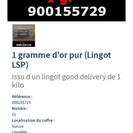
Avers
du
produit
1 gramme d'or pur (Lingot
LSP)
Issu d un lingot good delivery de 1
kilo
Référence :
900155729
Matière :
Or
Localisation du coffre :
Suisse
Livrable :