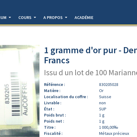
DIUM
COURS
A PROPOS
ACADÉMIE
1 gramme d'or pur - De
Francs
Issu d un lot de 100 Marian
Référence :
830205028
Matière :
Or
Localisation du coffre :
Suisse
Livrable :
non
État :
SUP
Poids brut :
1 g
Poids net :
1 g
Titre :
1 000,00‰
Fiscalité :
Métaux précieux