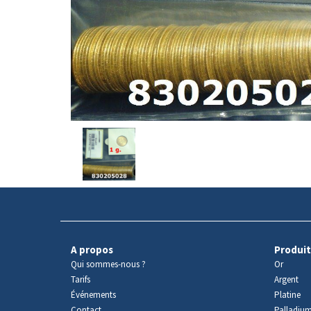
Avers
du
produit
A propos
Produit
Qui sommes-nous ?
Or
Tarifs
Argent
Événements
Platine
Contact
Palladiu