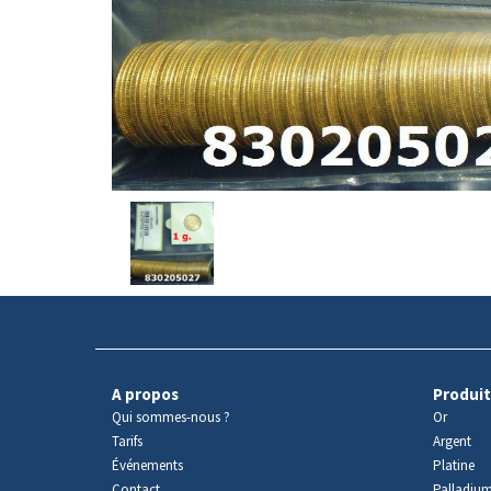
Avers
du
produit
A propos
Produit
Qui sommes-nous ?
Or
Tarifs
Argent
Événements
Platine
Contact
Palladiu