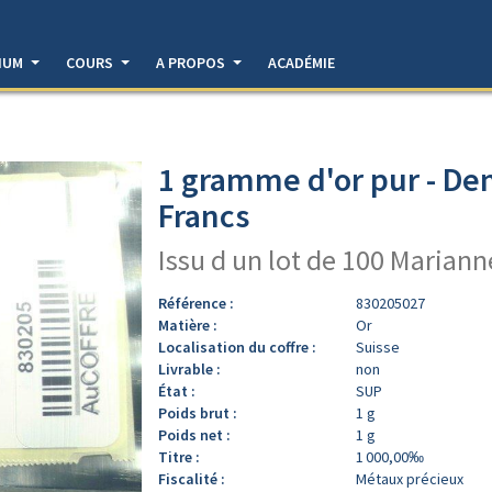
DIUM
COURS
A PROPOS
ACADÉMIE
1 gramme d'or pur - De
Francs
Issu d un lot de 100 Marian
Référence :
830205027
Matière :
Or
Localisation du coffre :
Suisse
Livrable :
non
État :
SUP
Poids brut :
1 g
Poids net :
1 g
Titre :
1 000,00‰
Fiscalité :
Métaux précieux